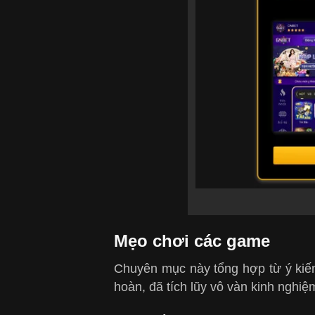
Mẹo chơi các game
Chuyên mục này tổng hợp từ ý kiến 
hoàn, đã tích lũy vô vàn kinh nghi