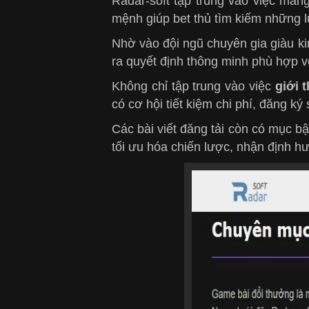
Radar-soft tập trung vào việc mang
mệnh giúp bet thủ tìm kiếm những l
Nhờ vào đội ngũ chuyên gia giàu k
ra quyết định thông minh phù hợp v
Không chỉ tập trung vào việc
giới 
có cơ hội tiết kiệm chi phí, đăng k
Các bài viết đăng tải còn có mục bậ
tối ưu hóa chiến lược, nhận định h