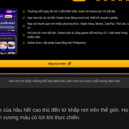
Anh em tìm thấy những thể loại đánh bài, sân chơi cá cược chất lượng đảm bảo
của hầu hết cao thủ đến từ khắp nơi trên thế giới. Họ
ệm xương máu có ích khi thực chiến.