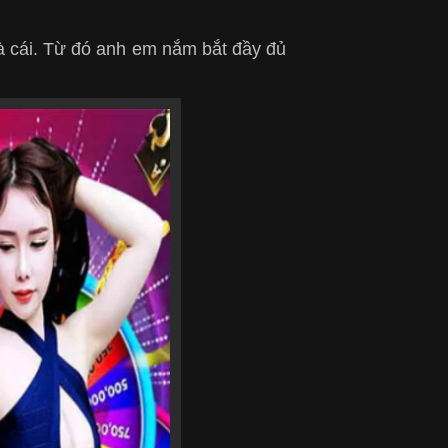
 nhà cái. Từ đó anh em nắm bắt đầy đủ