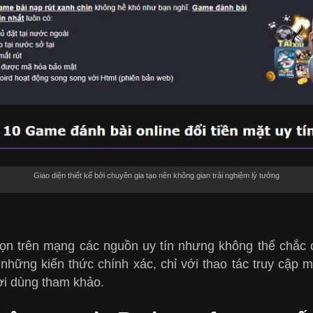
Giao diện thiết kế bởi chuyên gia tạo nên không gian trải nghiệm lý tưởng
ọn trên mạng các nguồn uy tín nhưng không thể chắc c
hững kiến thức chính xác, chỉ với thao tác truy cập m
ời dùng tham khảo.