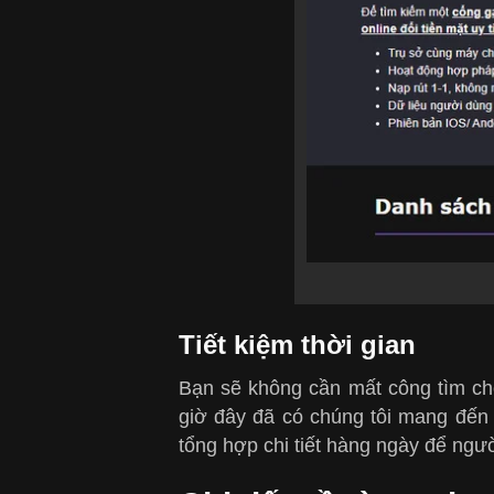
Tiết kiệm thời gian
Bạn sẽ không cần mất công tìm ch
giờ đây đã có chúng tôi mang đến n
tổng hợp chi tiết hàng ngày để ngư