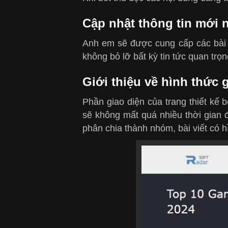
Cập nhật thông tin mới 
Anh em sẽ được cung cấp các bài viế
không bỏ lỡ bất kỳ tin tức quan trọ
Giới thiệu về hình thức 
Phần giao diện của trang thiết kế
sẽ không mất quá nhiều thời gian 
phân chia thành nhóm, bài viết có h