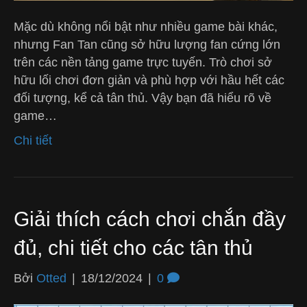
Mặc dù không nổi bật như nhiều game bài khác,
nhưng Fan Tan cũng sở hữu lượng fan cứng lớn
trên các nền tảng game trực tuyến. Trò chơi sở
hữu lối chơi đơn giản và phù hợp với hầu hết các
đối tượng, kể cả tân thủ. Vậy bạn đã hiểu rõ về
game…
Chi tiết
Giải thích cách chơi chắn đầy
đủ, chi tiết cho các tân thủ
Bởi
Otted
|
18/12/2024
|
0