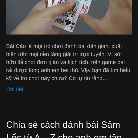
Bài Cào là một trò chơi đánh bài dân gian, xuất
hiện trên mọi nền tảng giải trí trực tuyến. Vì sở
hữu lối chơi đơn giản và kịch tích, nên game bài
rất được lòng anh em bet thủ. Vậy bạn đã tìm hiểu
kỹ về trò chơi này chưa? Có tự tin rằng…
Chi tiết
Chia sẻ cách đánh bài Sâm
Lốc từ A – Z cho anh em tân