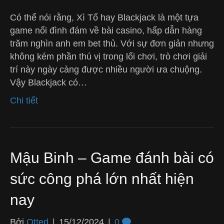
Có thể nói rằng, Xì Tố hay Blackjack là một tựa
game nổi đình đám về bài casino, hấp dẫn hàng
trăm nghìn anh em bet thủ. Với sự đơn giản nhưng
không kém phần thú vị trong lối chơi, trò chơi giải
trí này ngày càng được nhiều người ưa chuộng.
Vậy Blackjack có…
Chi tiết
Mậu Binh – Game đánh bài có
sức công phá lớn nhất hiện
nay
Bởi
Otted
|
15/12/2024
|
0