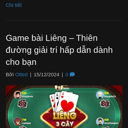
Chi tiết
Game bài Liêng – Thiên
đường giải trí hấp dẫn dành
cho bạn
Bởi
Otted
|
15/12/2024
|
0