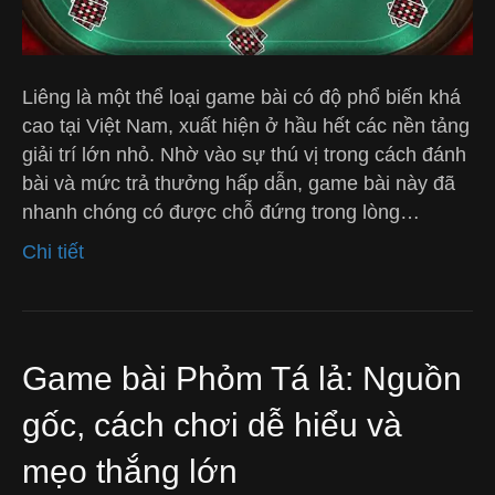
Liêng là một thể loại game bài có độ phổ biến khá
cao tại Việt Nam, xuất hiện ở hầu hết các nền tảng
giải trí lớn nhỏ. Nhờ vào sự thú vị trong cách đánh
bài và mức trả thưởng hấp dẫn, game bài này đã
nhanh chóng có được chỗ đứng trong lòng…
Chi tiết
Game bài Phỏm Tá lả: Nguồn
gốc, cách chơi dễ hiểu và
mẹo thắng lớn