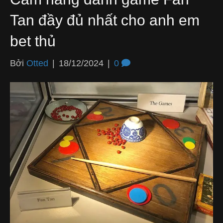
Tan đầy đủ nhất cho anh em
bet thủ
Bởi
Otted
|
18/12/2024
|
0