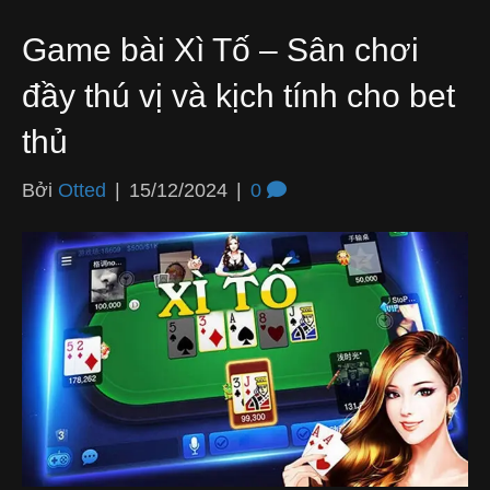
Game bài Xì Tố – Sân chơi
đầy thú vị và kịch tính cho bet
thủ
Bởi
Otted
|
15/12/2024
|
0