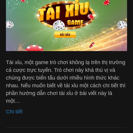
Tài xỉu, một game trò chơi không lạ trên thị trường
cá cược trực tuyến. Trò chơi này khá thú vị và
chúng được biến tấu dưới nhiều hình thức khác
nhau. Nếu muốn biết về tài xỉu một cách chi tiết thì
phần hướng dẫn chơi tài xỉu ở bài viết này là
một…
Chi tiết