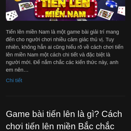
Tiến lên miền Nam là một game bài giải trí mang
đến cho người chơi nhiều cảm giác thú vị. Tuy
nhiên, không hẳn ai cũng hiểu rõ về cách chơi tiến
lên miền Nam một cách chi tiết và đặc biệt là
người mới. Để nắm chắc các kiến thức này, anh
em nên…
Chi tiết
Game bài tiến lên là gì? Cách
chơi tiến lên miền Bắc chắc