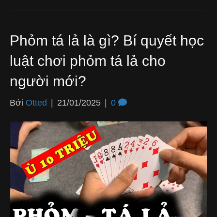
Phỏm tá lả là gì? Bí quyết học
luật chơi phỏm tá lả cho
người mới?
Bởi
Otted
|
21/01/2025
|
0