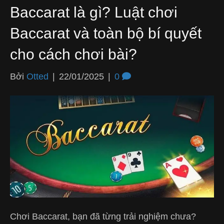
Baccarat là gì? Luật chơi
Baccarat và toàn bộ bí quyết
cho cách chơi bài?
Bởi
Otted
|
22/01/2025
|
0
Chơi Baccarat, bạn đã từng trải nghiệm chưa?