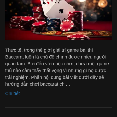
Thực tế, trong thế giới giải trí game bài thì
Baccarat luôn là chủ đề chính được nhiều người
quan tâm. Bởi đến với cuộc chơi, chưa một game
thủ nào cảm thấy thất vọng vì những gì họ được
trải nghiệm. Phần nội dung bài viết dưới đây sẽ
hướng dẫn chơi baccarat chi…
Chi tiết