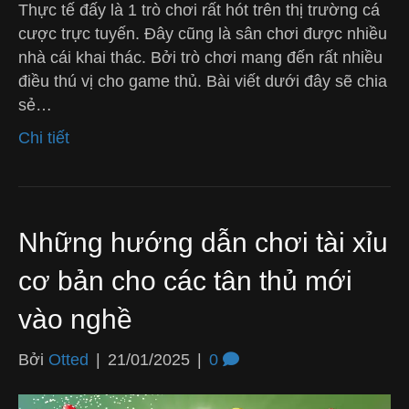
Thực tế đấy là 1 trò chơi rất hót trên thị trường cá
cược trực tuyến. Đây cũng là sân chơi được nhiều
nhà cái khai thác. Bởi trò chơi mang đến rất nhiều
điều thú vị cho game thủ. Bài viết dưới đây sẽ chia
sẻ…
Chi tiết
Những hướng dẫn chơi tài xỉu
cơ bản cho các tân thủ mới
vào nghề
Bởi
Otted
|
21/01/2025
|
0