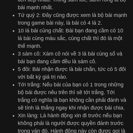
bài mạnh nhất.
Tứ quý 2: Đây cũng được xem là bộ bài mạnh
trong game bài này, là bài có 4 lá 2.
10 lá bài cùng chất: Bài bạn đang cầm có 10
lá bài cùng màu sắc, cùng chất thì đó là một
thế mạnh.
3 sám cô: Xám cô nói về 3 lá bài cùng số và
bài bạn đang cầm đều là sám cô.
5 đôi: Bài nhận được là bài chắn, tức có 5 đôi
với bất kỳ giá trị nào.
Tới trắng: Nếu bài của bạn có 1 trong những
bộ bài được nêu trên thì sẽ tới trắng. Tới
trắng có nghĩa là bạn không cần phải đánh và
sẽ tính là thắng ngay khi nhận được bài chia.
Xin làng: Là hành động xin đi trước nếu bạn
không phải là người được quyền đánh trước
trong ván đó. Hành động này còn được gọi là