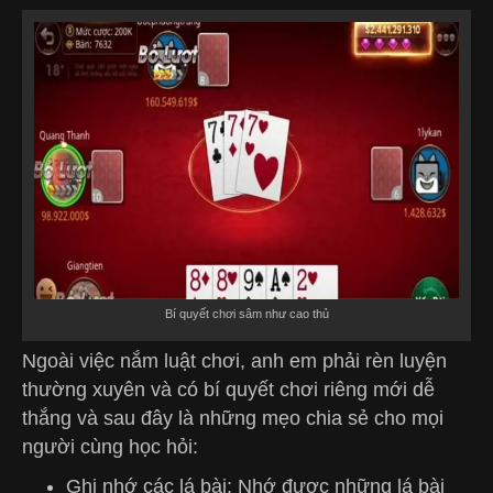
Bí quyết chơi sâm như cao thủ
Ngoài việc nắm luật chơi, anh em phải rèn luyện
thường xuyên và có bí quyết chơi riêng mới dễ
thắng và sau đây là những mẹo chia sẻ cho mọi
người cùng học hỏi:
Ghi nhớ các lá bài: Nhớ được những lá bài