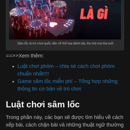
Sâm lốc là trò chơi quốc dân về thể loại đánh bài, thu hút mọi lứa tuổi
==>>Xem thêm:
Luật chơi phỏm – chia sẻ cách chơi phỏm
chuẩn nhất!!!!
Game sâm lốc miễn phí – Tổng hợp những
thông tin cơ bản về trò chơi
Luật chơi sâm lốc
Trong phần này, các bạn sẽ được tìm hiểu về cách
xếp bài, cách chặn bài và những thuật ngữ thường