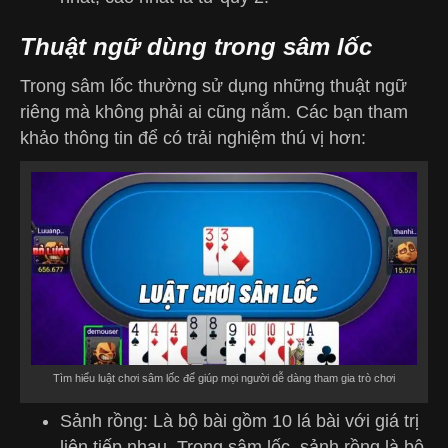
Thuật ngữ dùng trong sâm lốc
Trong sâm lốc thường sử dụng những thuật ngữ
riêng mà không phải ai cũng nắm. Các bạn tham
khảo thông tin để có trải nghiệm thú vị hơn:
Tìm hiểu luật chơi sâm lốc để giúp mọi người dễ dàng tham gia trò chơi
Sảnh rồng: Là bộ bài gồm 10 lá bài với giá trị
liên tiếp nhau. Trong sâm lốc, sảnh rồng là bộ