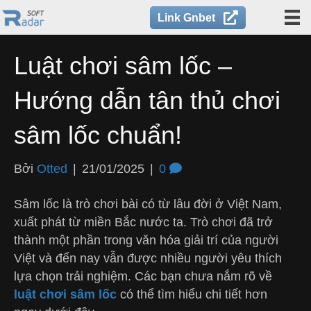
modal-check
Link Gnbet
Luật chơi sâm lốc –
Hướng dẫn tân thủ chơi
sâm lốc chuẩn!
Bởi
Otted
|
21/01/2025
|
0
Sâm lốc là trò chơi bài có từ lâu đời ở Việt Nam,
xuất phát từ miền Bắc nước ta. Trò chơi đã trở
thành một phần trong văn hóa giải trí của người
Việt và đến nay vẫn được nhiều người yêu thích
lựa chọn trải nghiệm. Các bạn chưa nắm rõ về
luật chơi sâm lốc
có thể tìm hiểu chi tiết hơn