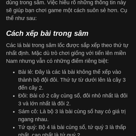
dùng trong sâm. Việc hiểu rõ những thông tin này
sẽ giúp bạn chơi game một cách suôn sẻ hơn. Cụ
thể như sau:
Cách xếp bài trong sâm
Các lá bài trong sâm lốc được sắp xếp theo thứ tự
nhất định. Mặc dù trò chơi giống với tiến lên miền
Nam nhưng vẫn có những điểm riêng biệt:
Bài lẻ: Đây là các lá bài không thể xếp vào
thành bộ đội đôi. Thứ tự từ dưới lên là cây 3
đến cây 2.
Đôi: Bài có 2 cây cùng số, đôi nhỏ nhất là đôi
3 và lớn nhất là đôi 2.
Sám cô: Là bộ 3 lá bài cùng số hay có giá trị
ngang nhau.
Tứ quý: Bộ 4 lá bài cùng số, tứ quý 3 là thấp
nhất, cao nhất là tứ quý 2.