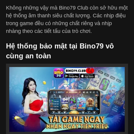
Không những vậy mà Bino79 Club còn sở hữu một
hệ thống âm thanh siêu chất lượng. Các nhịp điệu
trong game đều có những chất riêng và nhịp
nhàng theo các tiết tấu của trò chơi.
Hệ thống bảo mật tại Bino79 vô
cùng an toàn