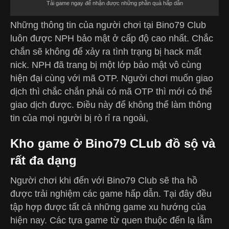
Tải game ngay để nhận được những phần quà hấp dẫn
Những thông tin của người chơi tại Bino79 Club
luôn được NPH bảo mật ở cấp độ cao nhất. Chắc
chắn sẽ không để xảy ra tình trạng bị hack mất
nick. NPH đã trang bị một lớp bảo mật vô cùng
hiện đại cùng với mã OTP. Người chơi muốn giao
dịch thì chắc chắn phải có mã OTP thì mới có thể
giao dịch được. Điều này để không thể làm thông
tin của mọi người bị rò rỉ ra ngoài,
Kho game ở Bino79 CLub đồ sộ và
rất đa dạng
Người chơi khi đến với Bino79 Club sẽ tha hồ
được trải nghiệm các game hấp dẫn. Tại đây đều
tập hợp được tất cả những game xu hướng của
hiện nay. Các tựa game từ quen thuộc đến lạ lẫm