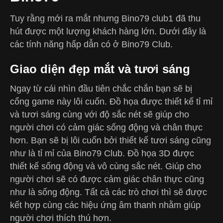
Tuy rằng mới ra mắt nhưng Bino79 club1 đã thu
hút được một lượng khách hàng lớn. Dưới đây là
các tính năng hấp dẫn có ở Bino79 Club.
Giao diện đẹp mắt và tươi sáng
Ngay từ cái nhìn đầu tiên chắc chắn bạn sẽ bị
cổng game này lôi cuốn. Đồ họa được thiết kế tỉ mỉ
và tươi sáng cùng với độ sắc nét sẽ giúp cho
người chơi có cảm giác sống động và chân thực
hơn. Bạn sẽ bị lôi cuốn bởi thiết kế tươi sáng cũng
như là tỉ mỉ của Bino79 Club. Đồ họa 3D được
thiết kế sống động và vô cùng sắc nét. Giúp cho
người chơi sẽ có được cảm giác chân thực cũng
như là sống động. Tất cả các trò chơi thì sẽ được
kết hợp cùng các hiệu ứng âm thanh nhằm giúp
người chơi thích thú hơn.