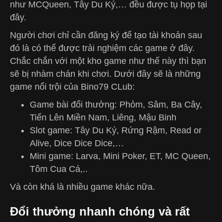
như MCQueen, Tây Du Ký,… đều được tụ họp tại
đây.
Người chơi chỉ cần đăng ký để tạo tài khoản sau
đó là có thể được trải nghiệm các game ở đây.
Chắc chắn với một kho game như thế này thì bạn
sẽ bị nhàm chán khi chơi. Dưới đây sẽ là những
game nổi trội của Bino79 CLub:
Game bài đổi thưởng: Phỏm, Sâm, Ba Cây,
Tiến Lên Miền Nam, Liêng, Mậu Binh
Slot game: Tây Du Ký, Rứng Rậm, Read or
Alive, Dice Dice Dice,…
Mini game: Larva, Mini Poker, ET, MC Queen,
Tôm Cua Cá,..
Và còn khá là nhiều game khác nữa.
Đổi thưởng nhanh chóng và rất