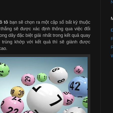
N
ô tô
bạn sẽ chọn ra một cặp số bất kỳ thuộc
 thắng sẽ được xác định thông qua việc đối
rong dãy đặc biệt giải nhất trong kết quả quay
R
trùng khớp với kết quả thì sẽ giành được
R
cao.