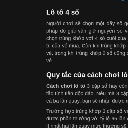
Lô tô 4 số
Người chơi sẽ chọn một dãy số 
pháp dò giải vẫn giữ nguyên so v
chọn trùng khớp với 4 số cuối của 
trị của vé mua. Còn khi trùng khớp 
vé, trong khi trùng khớp 2 số cũng 
vé.
Quy tắc của cách chơi lô
Cách chơi lô tô
3 cặp số hay còn 
tắc tính tiền độc đáo. Nếu mà 3 cặ
cả ba lần quay, bạn sẽ nhận được mộ
Trường hợp trùng khớp 3 cặp số và 
được phần thưởng với tỷ lệ 65 lần g
ít nhất hai lần quay mức thưởng sẽ l