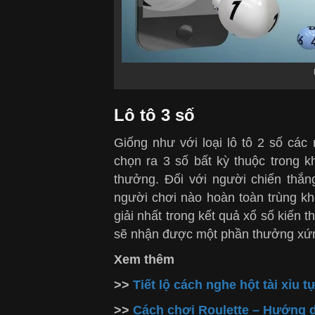
Lô tô 3 số
Giống như với loại lô tô 2 số các
chọn ra 3 số bất kỳ thuộc trong 
thưởng. Đối với người chiến thắ
người chơi nào hoàn toàn trùng khớ
giải nhất trong kết quả xổ số kiến 
sẽ nhận được một phần thưởng xứn
Xem thêm
>>
Tiết lộ cách nghe hột tài xỉu 
>>
Cách chơi Roulette – Hướng 