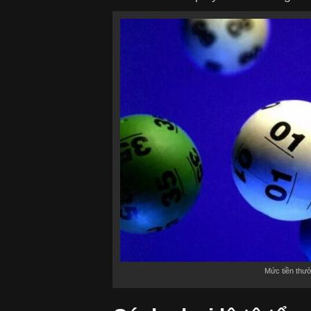
Mức tiền thưở