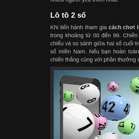
Lô tô 2 số
Khi tiến hành tham gia
cách chơi l
trong khoảng từ 00 đến 99. Chiến
chiếu và so sánh giữa hai số cuối t
số miền Nam. Nếu bạn hoàn toàn 
chiến thắng cùng với phần thưởng 