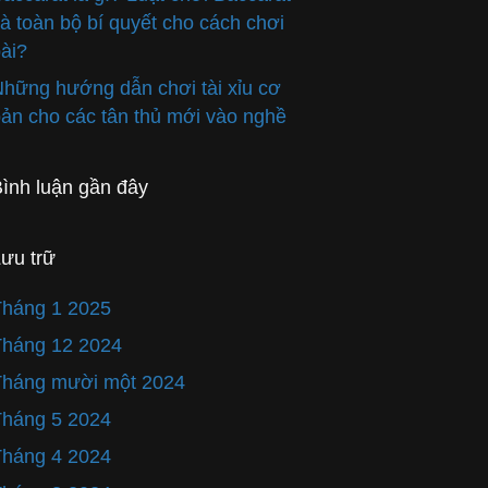
à toàn bộ bí quyết cho cách chơi
ài?
hững hướng dẫn chơi tài xỉu cơ
ản cho các tân thủ mới vào nghề
ình luận gần đây
ưu trữ
Tháng 1 2025
Tháng 12 2024
Tháng mười một 2024
Tháng 5 2024
Tháng 4 2024