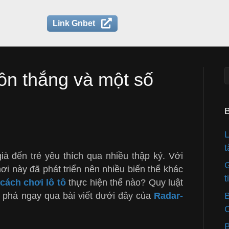
modal-check
Link Gnbet
uôn thắng và một số
B
L
t
già đến trẻ yêu thích qua nhiều thập kỷ. Với
G
chơi này đã phát triển nên nhiều biến thể khác
t
cách chơi lô tô
thực hiện thế nào? Quy luật
 phá ngay qua bài viết dưới đây của
Radar-
B
C
B