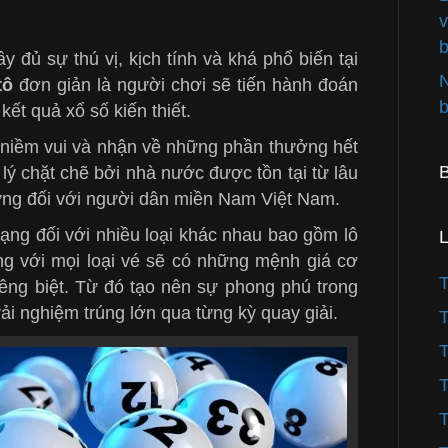
v
b
ầy đủ sự thú vị, kịch tính và khá phổ biến tại
N
 tô
đơn giản là người chơi sẽ tiến hành đoán
b
kết quả xổ số kiến thiết.
 niềm vui và nhận về những phần thưởng hết
B
 lý chặt chẽ bởi nhà nước được tồn tại từ lâu
ừng đối với người dân miền Nam Việt Nam.
ạng đối với nhiều loại khác nhau bao gồm lô
L
g với mọi loại vé sẽ có những mệnh giá cơ
iêng biệt. Từ đó tạo nên sự phong phú trong
ải nghiệm trúng lớn qua từng kỳ quay giải.