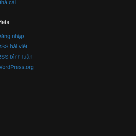
hà cái
Meta
Đăng nhập
SS bài viết
SS bình luận
WordPress.org