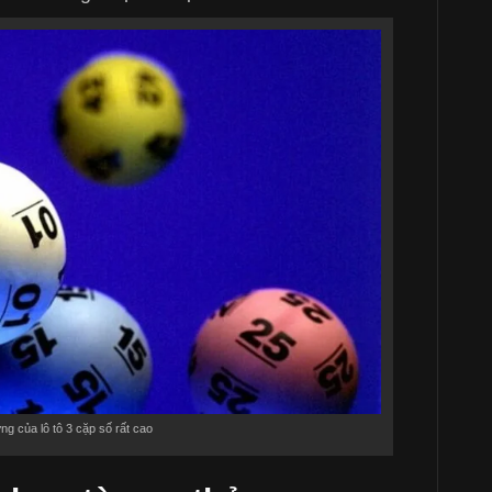
ng của lô tô 3 cặp số rất cao