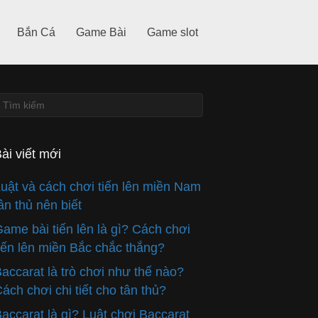
Bắn Cá
Game Bài
Game slot
ài viết mới
uật và cách chơi tiến lên miền Nam
ân thủ nên biết
ame bài tiến lên là gì? Cách chơi
iến lên miền Bắc chắc thắng?
accarat là trò chơi như thế nào?
ách chơi chi tiết cho tân thủ?
accarat là gì? Luật chơi Baccarat