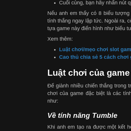
Cuối cùng, bạn hãy nhấn nút q
Nếu anh em thấy có 8 biểu tượng 
tính thắng ngay lập tức. Ngoài ra, 
tựa game này điển hình như biểu 
Xem thêm:
Luật chơi/mẹo chơi slot gam
Cao thủ chia sẻ 5 cách chơi
Luật chơi của game
Để giành nhiều chiến thắng trong 
chơi của game đặc biệt là các tí
như:
Về tính năng Tumble
Khi anh em tạo ra được một kết h