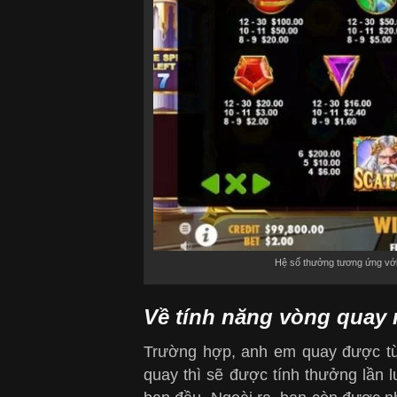
Hệ số thưởng tương ứng với
Về tính năng vòng quay 
Trường hợp, anh em quay được từ
quay thì sẽ được tính thưởng lần l