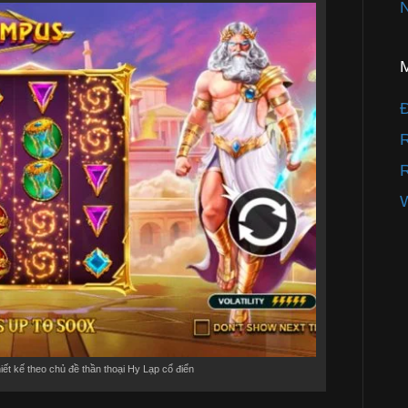
N
R
R
iết kế theo chủ đề thần thoại Hy Lạp cổ điển