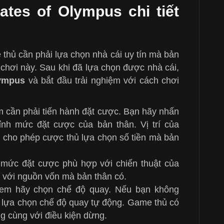
tes of Olympus chi tiết
thủ cần phải lựa chọn nhà cái uy tín mà bản
 chơi này. Sau khi đã lựa chọn được nhà cái,
lympus
và bắt đầu trải nghiệm với cách chơi
m cần phải tiến hành đặt cược. Bạn hãy nhấn
hỉnh mức đặt cược của bản thân. Vị trí của
 cho phép cược thủ lựa chọn số tiền mà bản
 mức đặt cược phù hợp với chiến thuật của
p với nguồn vốn mà bản thân có.
 em hãy chọn chế độ quay. Nếu bạn không
ể lựa chọn chế độ quay tự động. Game thủ có
ng cùng với điều kiện dừng.