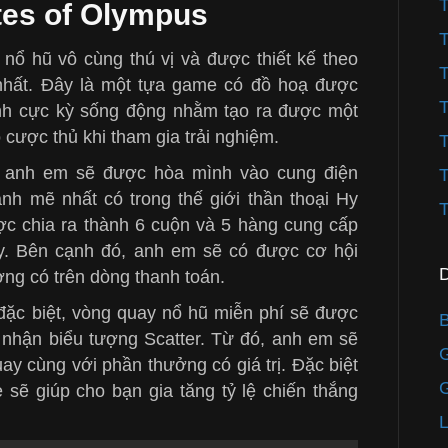
tes of Olympus
 nổ hũ vô cùng thú vị và được thiết kế theo
 nhất. Đây là một tựa game có đồ hoạ được
anh cực kỳ sống động nhằm tạo ra được một
 cược thủ khi tham gia trải nghiệm.
, anh em sẽ được hòa mình vào cung điện
nh mẽ nhất có trong thế giới thần thoại Hy
c chia ra thành 6 cuộn và 5 hàng cung cấp
. Bên cạnh đó, anh em sẽ có được cơ hội
ợng có trên dòng thanh toán.
đặc biệt, vòng quay nổ hũ miễn phí sẽ được
 nhận biểu tượng Scatter. Từ đó, anh em sẽ
y cùng với phần thưởng có giá trị. Đặc biệt
 sẽ giúp cho bạn gia tăng tỷ lệ chiến thắng
L