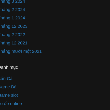
Tháng 3 2024
Tháng 2 2024
Tháng 1 2024
Tháng 12 2023
Tháng 2 2022
Tháng 12 2021
Tháng mười một 2021
Danh mục
Bắn Cá
Game Bài
Game slot
ô đề online