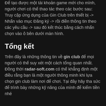
Để tạo được một tài khoản game mới cho mình,
người chơi có thể thao tác theo các bước sau:
Truy cập ứng dụng của Gin Club trên thiết bị ->
Nhấn vào mục Đăng ký -> rồi điền thông tin theo
các yêu cầu -> sau đó kết thúc bằng cách nhấn
chọn vào ô bên dưới màn hình.
Tổng kết
Trên đây là những thông tin về
gin club
để mọi
người có thể suy xét một cách tổng quan nhất.
Đồng thời
radar-soft.com
có thể khẳng định một
điều rằng bạn là một người thông minh khi lựa
chọn gin club làm nơi để chơi. Tại đây hãy tha sức
để trình bày những kỹ năng của mình để kiếm tiền
nhé