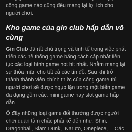
cổng game nào cũng đều mang lại lợi ích cho
người chơi.
Kho game của gin club hấp dẫn vô
cùng
Gin Club
đã rất chú trọng và tinh tế trong việc phát
triển các hệ thống game bằng cách cập nhật liên
tục các loại hình game hot hit nhất. Nhằm mang lại
sự thỏa mãn cho tất cả các tín đồ. Sau khi trở
thành thành viên chính thức của cổng game thì
người chơi sẽ được ngụp lặn trong một biển game
đa dạng gồm các: mini game hay slot game hấp
dẫn.
Ở đây những loại game đổi thưởng được người
chơi quan tâm chắc phải kể đến như: Shin,
Dragonball, Slam Dunk, Naruto, Onepiece,… Các