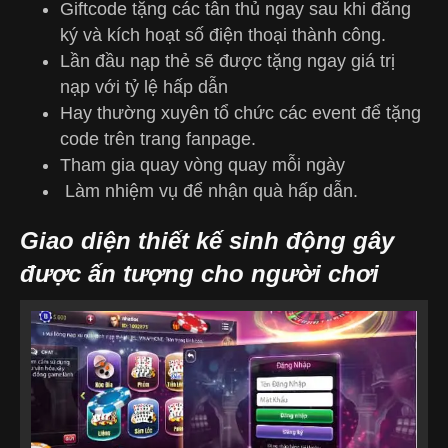
Giftcode tặng các tân thủ ngay sau khi đăng
ký và kích hoạt số điện thoại thành công.
Lần đầu nạp thẻ sẽ được tặng ngay giá trị
nạp với tỷ lệ hấp dẫn
Hay thường xuyên tổ chức các event để tặng
code trên trang fanpage.
Tham gia quay vòng quay mỗi ngày
Làm nhiệm vụ để nhận quà hấp dẫn.
Giao diện thiết kế sinh động gây
được ấn tượng cho người chơi