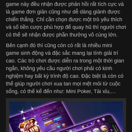
game này đều nhận được phản hồi rất tích cực và
là game đơn giản cũng như dễ dàng giành được
chiến thắng. Chỉ cần chọn được một trò yêu thích
và số tiền cược phù hợp để quay hũ thì người chơi
có thể sẽ nhận được phần thưởng vô cùng lớn.
Bên cạnh đó thì cũng còn có rất là nhiều mini
game sinh động và đặc sắc mang lại tính giải trí
cao. Các trò chơi được diễn ra trong một thời gian
ngắn, không yêu cầu người chơi phải có kinh
nghiệm hay bất kỳ trình độ cao. Đặc biệt là còn có
thể giúp người chơi xua tan mọi mệt mỏi từ cuộc
sống, có thể kể đến như: Mini Poker, Tài xỉu,…