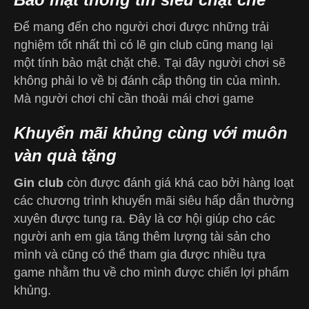
Để mang đến cho người chơi được những trải
nghiệm tốt nhất thì có lẽ gin club cũng mang lại
một tính bảo mật chặt chẽ. Tại đây người chơi sẽ
không phải lo về bị đánh cắp thông tin của mình.
Mà người chơi chỉ cần thoải mái chơi game
Khuyến mãi khủng cùng với muôn
vàn quà tặng
Gin club
còn được đánh giá khá cao bởi hàng loạt
các chương trình khuyến mãi siêu hấp dẫn thường
xuyên được tung ra. Đây là cơ hội giúp cho các
người anh em gia tăng thêm lượng tài sản cho
mình và cũng có thể tham gia được nhiều tựa
game nhằm thu về cho mình được chiến lợi phẩm
khủng.