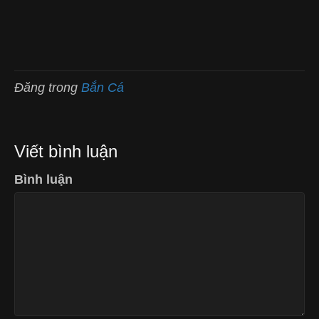
Đăng trong
Bắn Cá
Viết bình luận
Bình luận