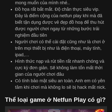
mong muốn của mình nhé..
Đồ họa rất bắt mắt. Độ chân thực siêu vip.
Đây là điểm cộng của netfun play khi mà đã
biết tận dụng được vẻ đẹp đồ hoạ để thu hút
được người chơi ngay từ những bước trải
nghiệm đầu tiên
Người chơi có thể cài đặt cũng như là chơi ở
trên mọi thiết bị như là điện thoại, máy tính,
ipad,…
Hình thức nạp và rút tiền rất nhanh chóng và
cực kỳ đơn giản. Sẽ không làm tốn mất thời
gian của người chơi đâu
Có tính bảo mật siêu an toàn. Anh em có yên
tâm khi chơi mà không lo sẽ bị hack mất nick.
Thể loại game ở Netfun Play có gì?