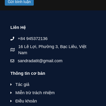
Liên Hệ
+84 945372136
16 Lê Lợi, Phường 3, Bạc Liêu, Việt
Nam
sandradatit@gmail.com
Thông tin cơ bản
Tác giả
Miễn trừ trách nhiệm
Điều khoản