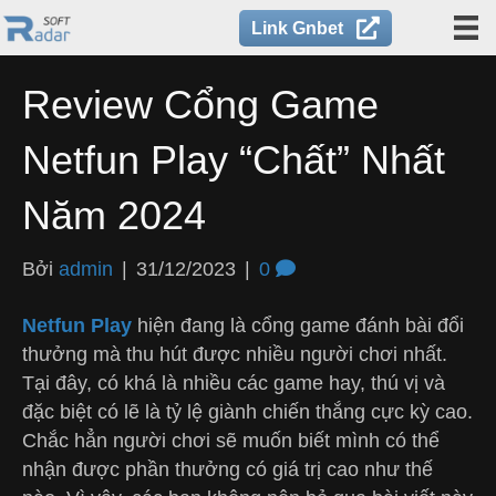
modal-check
Link Gnbet
Review Cổng Game
Netfun Play “Chất” Nhất
Năm 2024
Bởi
admin
|
31/12/2023
|
0
Netfun Play
hiện đang là cổng game đánh bài đổi
thưởng mà thu hút được nhiều người chơi nhất.
Tại đây, có khá là nhiều các game hay, thú vị và
đặc biệt có lẽ là tỷ lệ giành chiến thắng cực kỳ cao.
Chắc hẳn người chơi sẽ muốn biết mình có thể
nhận được phần thưởng có giá trị cao như thế