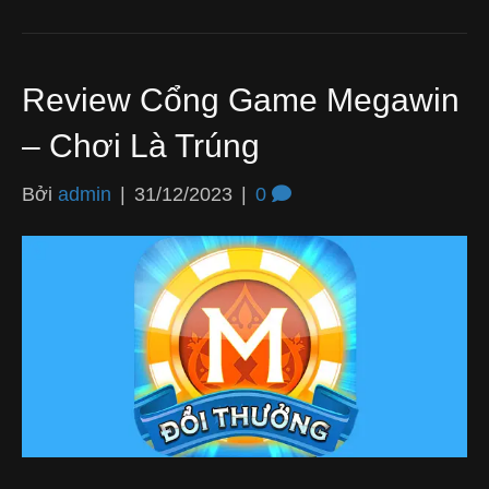
Review Cổng Game Megawin
– Chơi Là Trúng
Bởi
admin
|
31/12/2023
|
0