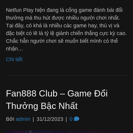
Netfun Play hiện đang là cổng game đánh bài đổi
thưởng mà thu hút được nhiều người chơi nhất.
Tại đây, có khá là nhiều các game hay, thú vị và
đặc biệt có lẽ là tỷ lệ giành chiến thắng cực kỳ cao.
Chắc hẳn người chơi sẽ muốn biết mình có thể
nhận…
Chi tiết
Fan888 Club – Game Đổi
Thưởng Bậc Nhất
Bởi
admin
|
31/12/2023
|
0