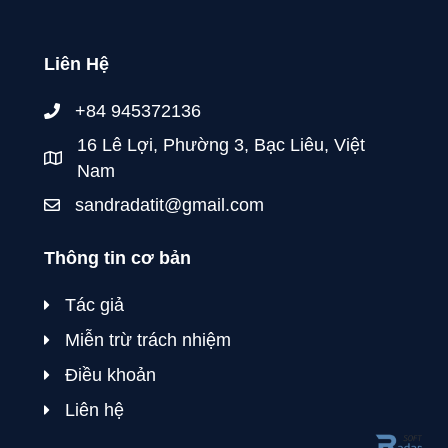
Liên Hệ
+84 945372136
16 Lê Lợi, Phường 3, Bạc Liêu, Việt
Nam
sandradatit@gmail.com
Thông tin cơ bản
Tác giả
Miễn trừ trách nhiệm
Điều khoản
Liên hệ