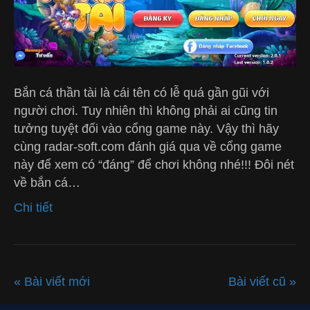
Bắn cá thần tài là cái tên có lễ quá gần gũi với
người chơi. Tuy nhiên thì không phải ai cũng tin
tưởng tuyệt đối vào cổng game này. Vậy thì hãy
cùng radar-soft.com đánh giá qua về cổng game
này để xem có “đáng” để chơi không nhé!!! Đôi nét
về bắn cá…
Chi tiết
« Bài viết mới
Bài viết cũ »