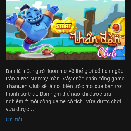
Bạn là một người luôn mơ về thế giới cổ tích ngập
tràn được sự may mắn. Vậy chắc chắn cổng game
ThanDen Club sẽ là nơi biến ước mơ của bạn trở
thành sự thật. Bạn nghĩ thế nào khi được trải
nghiệm ở một công game cổ tích. Vừa được chơi
vừa được…
Chi tiết